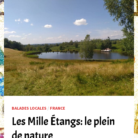
BALADES LOCALES
/
FRANCE
Les Mille Étangs: le plein
de nature