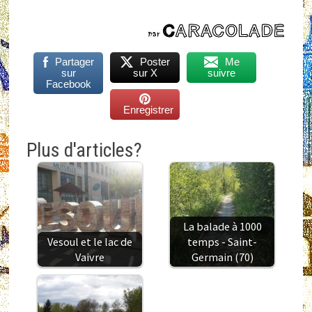
Partager
Poster
Me
sur
sur X
suivre
Facebook
Enregistrer
Plus d'articles?
La balade à 1000
Vesoul et le lac de
temps - Saint-
Vaivre
Germain (70)