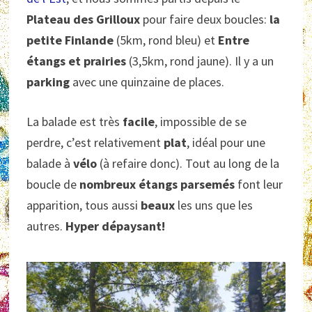
Plateau des Grilloux
pour faire deux boucles:
la
petite Finlande
(5km, rond bleu) et
Entre
étangs et prairies
(3,5km, rond jaune). Il y a un
parking
avec une quinzaine de places.
La balade est très
facile
, impossible de se
perdre, c’est relativement
plat
, idéal pour une
balade à
vélo
(à refaire donc). Tout au long de la
boucle de
nombreux étangs parsemés
font leur
apparition, tous aussi
beaux
les uns que les
autres.
Hyper dépaysant!