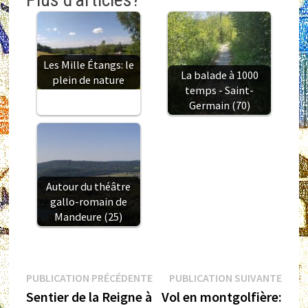
Les Mille Étangs: le
La balade à 1000
plein de nature
temps - Saint-
Germain (70)
Autour du théâtre
gallo-romain de
Mandeure (25)
Navigation
Publication
Publi
PUBLICATION PRÉCÉDENTE
PUBLICATION SUIVANTE
précédente :
suiva
Sentier de la Reigne à
Vol en montgolfière:
de