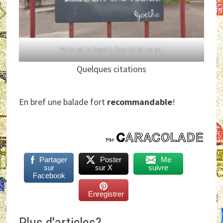
Parler est un besoin, écouter est un art.
Quelques citations
En bref une balade fort
recommandable
!
Partager
Poster
Me
sur
sur X
suivre
Facebook
Enregistrer
Plus d'articles?