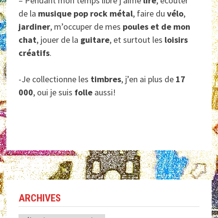
– Pendant mon temps libre j’aime
lire
, écouter
de la
musique pop rock métal
, faire du
vélo
,
jardiner
, m’occuper de mes
poules et de mon
chat
, jouer de la
guitare
, et surtout les
loisirs
créatifs
.
-Je collectionne les
timbres
, j’en ai plus de
17
000
, oui je suis
folle
aussi!
ARCHIVES