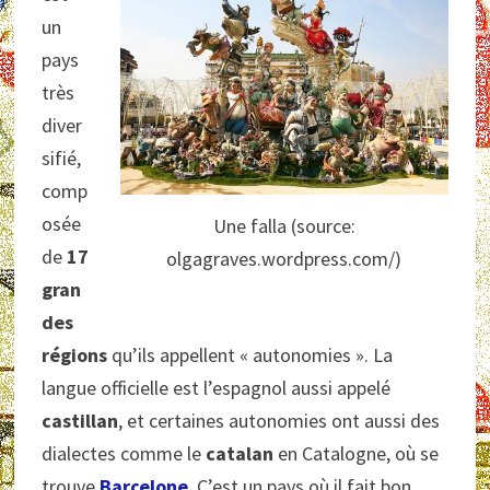
un
pays
très
diver
sifié,
comp
osée
Une falla (source:
de
17
olgagraves.wordpress.com/)
gran
des
régions
qu’ils appellent « autonomies ». La
langue officielle est l’espagnol aussi appelé
castillan
, et certaines autonomies ont aussi des
dialectes comme le
catalan
en Catalogne, où se
trouve
Barcelone
. C’est un pays où il fait bon