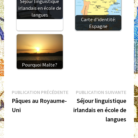
Séjour linguistique
irlandais en école de
langues
Carte d'identité:
Espagne
Pourquoi Malte?
Navigation
Publication
Publi
PUBLICATION PRÉCÉDENTE
PUBLICATION SUIVANTE
précédente :
suiva
Pâques au Royaume-
Séjour linguistique
de
Uni
irlandais en école de
l’article
langues