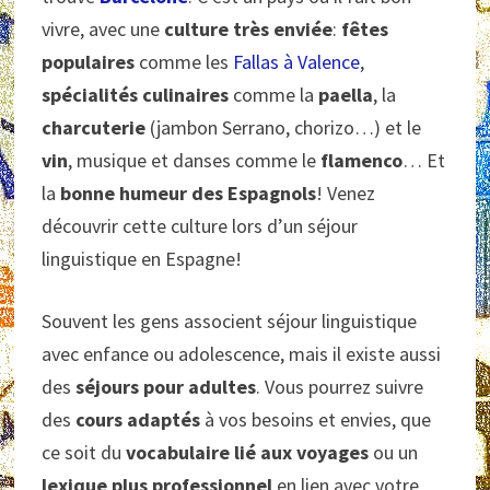
vivre, avec une
culture très enviée
:
fêtes
populaires
comme les
Fallas à Valence
,
spécialités culinaires
comme la
paella
, la
charcuterie
(jambon Serrano, chorizo…) et le
vin
, musique et danses comme le
flamenco
… Et
la
bonne humeur des Espagnols
! Venez
découvrir cette culture lors d’un séjour
linguistique en Espagne!
Souvent les gens associent séjour linguistique
avec enfance ou adolescence, mais il existe aussi
des
séjours pour adultes
. Vous pourrez suivre
des
cours adaptés
à vos besoins et envies, que
ce soit du
vocabulaire lié aux voyages
ou un
lexique plus professionnel
en lien avec votre