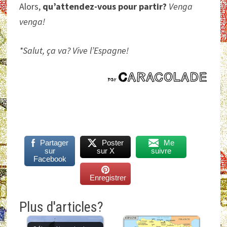
Alors,
qu’attendez-vous pour partir?
Venga
venga!
*Salut, ça va? Vive l’Espagne!
Partager
Poster
Me
sur
sur X
suivre
Facebook
Enregistrer
Plus d'articles?