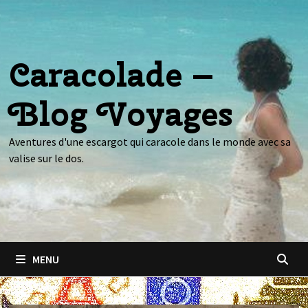
Passer
au
contenu
Caracolade –
Blog Voyages
Aventures d'une escargot qui caracole dans le monde avec sa
valise sur le dos.
MENU