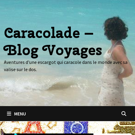
Passer
au
contenu
Caracolade –
Blog Voyages
Aventures d'une escargot qui caracole dans le monde avec sa
valise sur le dos.
MENU