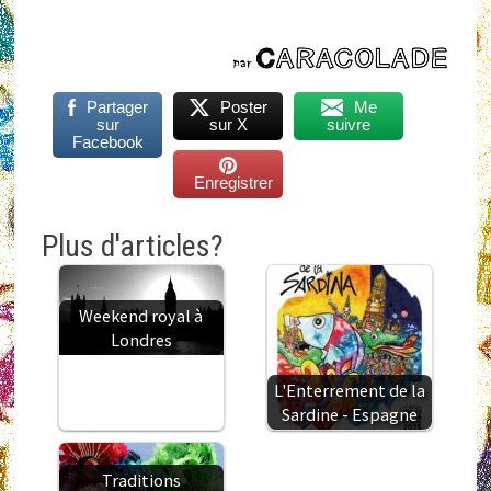
Partager
Poster
Me
sur
sur X
suivre
Facebook
Enregistrer
Plus d'articles?
Weekend royal à
Londres
L'Enterrement de la
Sardine - Espagne
Traditions