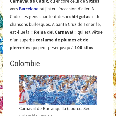
Carnaval de Cadix
, ou encore celui de
Sitges
vers
Barcelone
où j’ai eu l’occasion d’aller. A
Cadix, les gens chantent des
« chirigotas »
, des
chansons burlesques. A Santa Cruz de Tenerife,
est élue la
« Reina del Carnaval »
qui est vêtue
d’un superbe
costume de plumes et de
pierreries
qui peut peser jusqu’à
100 kilos
!
Colombie
Carnaval de Barranquilla (source: See