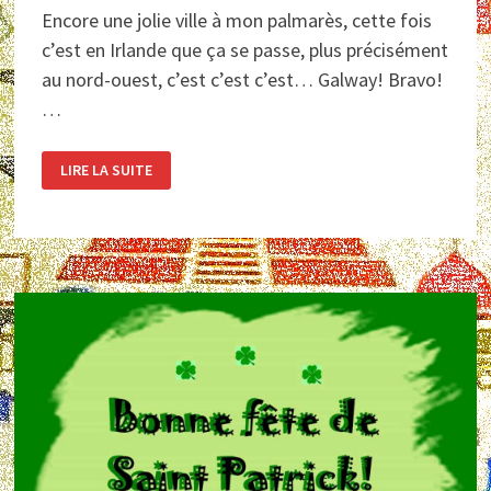
Encore une jolie ville à mon palmarès, cette fois
c’est en Irlande que ça se passe, plus précisément
au nord-ouest, c’est c’est c’est… Galway! Bravo!
…
GALWAY,
LIRE LA SUITE
LA
VILLE
DES
TRIBUS
–
IRLANDE