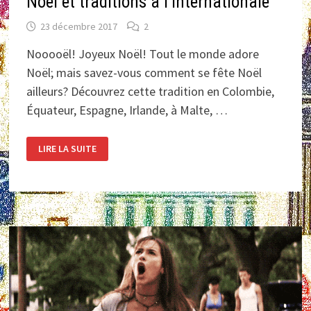
Noël et traditions à l’internationale
23 décembre 2017
2
Nooooël! Joyeux Noël! Tout le monde adore
Noël; mais savez-vous comment se fête Noël
ailleurs? Découvrez cette tradition en Colombie,
Équateur, Espagne, Irlande, à Malte, …
NOËL
LIRE LA SUITE
ET
TRADITIONS
À
L’INTERNATIONALE