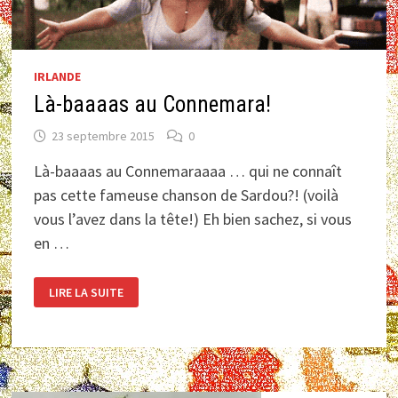
IRLANDE
Là-baaaas au Connemara!
23 septembre 2015
0
Là-baaaas au Connemaraaaa … qui ne connaît
pas cette fameuse chanson de Sardou?! (voilà
vous l’avez dans la tête!) Eh bien sachez, si vous
en …
LÀ-
LIRE LA SUITE
BAAAAS
AU
CONNEMARA!