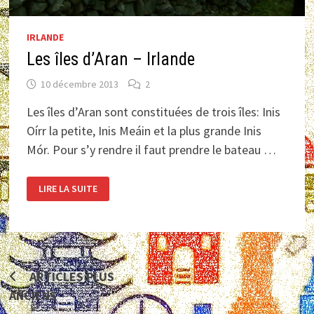
IRLANDE
Les îles d’Aran – Irlande
10 décembre 2013
2
Les îles d’Aran sont constituées de trois îles: Inis
Oírr la petite, Inis Meáin et la plus grande Inis
Mór. Pour s’y rendre il faut prendre le bateau …
LES
LIRE LA SUITE
ÎLES
D’ARAN
–
IRLANDE
Navigation
ARTICLES PLUS
ANCIENS
des