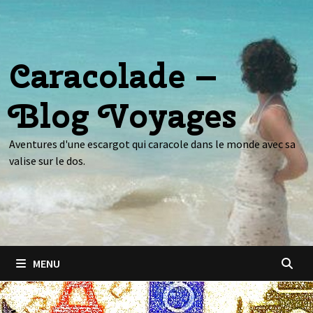
Passer
au
contenu
Caracolade –
Blog Voyages
Aventures d'une escargot qui caracole dans le monde avec sa
valise sur le dos.
MENU