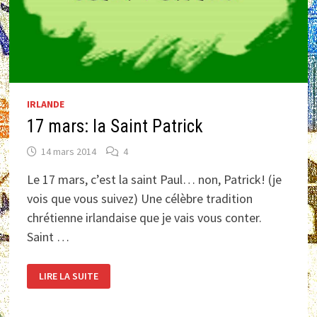
IRLANDE
17 mars: la Saint Patrick
14 mars 2014
4
Le 17 mars, c’est la saint Paul… non, Patrick! (je
vois que vous suivez) Une célèbre tradition
chrétienne irlandaise que je vais vous conter.
Saint …
17
LIRE LA SUITE
MARS:
LA
SAINT
PATRICK