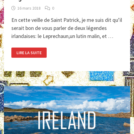
16 mars 2018
0
En cette veille de Saint Patrick, je me suis dit qu’il
serait bon de vous parler de deux légendes
irlandaises: le Leprechaun,un lutin malin, et …
LÉGENDES
LIRE LA SUITE
IRLANDAISES