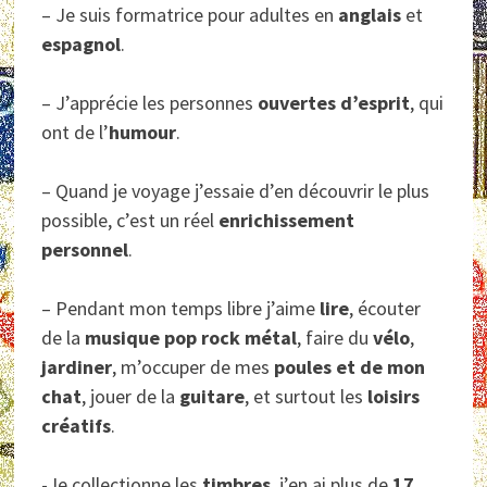
– Je suis formatrice pour adultes en
anglais
et
espagnol
.
– J’apprécie les personnes
ouvertes d’esprit
, qui
ont de l’
humour
.
– Quand je voyage j’essaie d’en découvrir le plus
possible, c’est un réel
enrichissement
personnel
.
– Pendant mon temps libre j’aime
lire
, écouter
de la
musique pop rock métal
, faire du
vélo
,
jardiner
, m’occuper de mes
poules et de mon
chat
, jouer de la
guitare
, et surtout les
loisirs
créatifs
.
-Je collectionne les
timbres
, j’en ai plus de
17