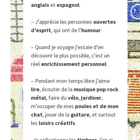
anglais
et
espagnol
.
– J’apprécie les personnes
ouvertes
d’esprit
, qui ont de l’
humour
.
– Quand je voyage j’essaie d’en
découvrir le plus possible, c’est un
réel
enrichissement personnel
.
– Pendant mon temps libre j’aime
lire
, écouter de la
musique pop rock
métal
, faire du
vélo
,
jardiner
,
m’occuper de mes
poules et de mon
chat
, jouer de la
guitare
, et surtout
les
loisirs créatifs
.
-Je collectionne les
timbres
, j’en ai