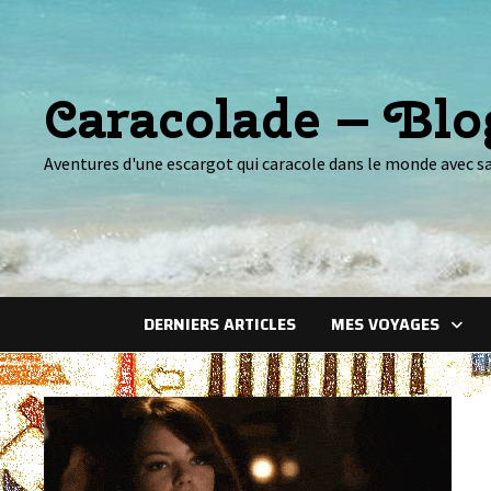
Passer
au
contenu
Caracolade – Bl
Aventures d'une escargot qui caracole dans le monde avec sa 
DERNIERS ARTICLES
MES VOYAGES