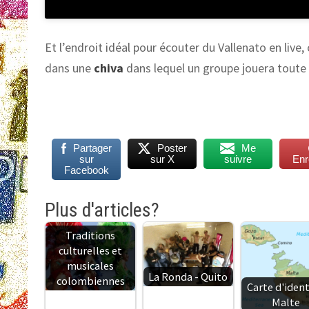
Et l’endroit idéal pour écouter du Vallenato en live, 
dans une
chiva
dans lequel un groupe jouera toute 
Partager
Poster
Me
sur
sur X
suivre
Enr
Facebook
Plus d'articles?
Traditions
culturelles et
musicales
La Ronda - Quito
colombiennes
Carte d'ident
Malte