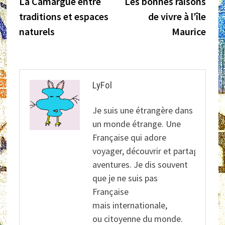
précédente :
suiva
La Camargue entre
Les bonnes raisons
de
traditions et espaces
de vivre à l’île
l’article
naturels
Maurice
LyFol
Je suis une étrangère dans
un monde étrange. Une
Française qui adore
voyager, découvrir et partager ses
aventures. Je dis souvent
que je ne suis pas
Française
mais internationale,
ou citoyenne du monde.