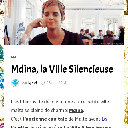
MALTE
Mdina, la Ville Silencieuse
par
LyFol
26 mai 2015
Il est temps de découvrir une autre petite ville
maltaise pleine de charme:
Mdina
.
C’est
l’ancienne capitale
de Malte avant
La
Valette
, aussi appelée
« La Ville Silencieuse ».