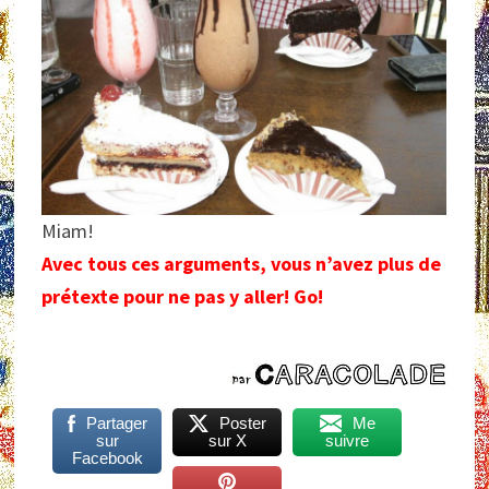
Miam!
Avec tous ces arguments, vous n’avez plus de
prétexte pour ne pas y aller! Go!
Partager
Poster
Me
sur
sur X
suivre
Facebook