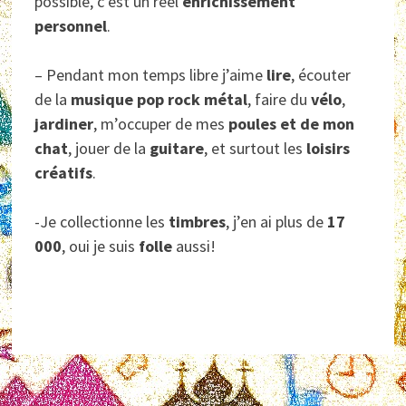
possible, c’est un réel
enrichissement
personnel
.
– Pendant mon temps libre j’aime
lire
, écouter
de la
musique pop rock métal
, faire du
vélo
,
jardiner
, m’occuper de mes
poules et de mon
chat
, jouer de la
guitare
, et surtout les
loisirs
créatifs
.
-Je collectionne les
timbres
, j’en ai plus de
17
000
, oui je suis
folle
aussi!