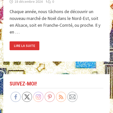
18 décembre 2024
0
Chaque année, nous tâchons de découvrir un
nouveau marché de Noël dans le Nord-Est, soit
en Alsace, soit en Franche-Comté, ou proche. Il y
en …
MARCHÉS
LIRE LA SUITE
DE
NOËL:
ARTICLE
PHOTOS
SUIVEZ-MOI!