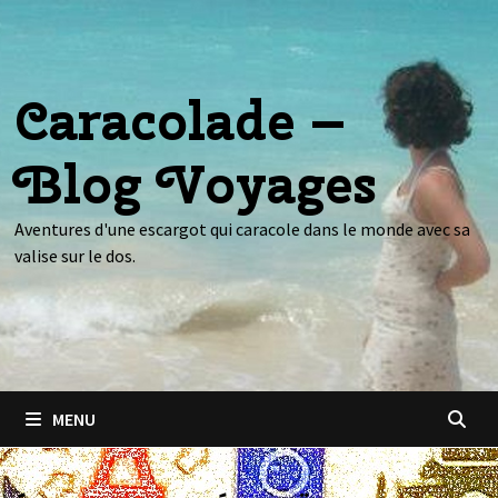
Passer
au
contenu
Caracolade –
Blog Voyages
Aventures d'une escargot qui caracole dans le monde avec sa
valise sur le dos.
MENU